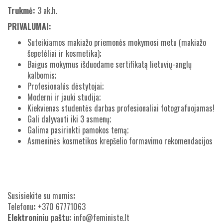
Trukmė:
3 ak.h.
PRIVALUMAI:
Suteikiamos makiažo priemonės mokymosi metu (makiažo
šepetėliai ir kosmetika);
Baigus mokymus išduodame sertifikatą lietuvių-anglų
kalbomis;
Profesionalūs dėstytojai;
Moderni ir jauki studija;
Kiekvienas studentės darbas profesionaliai fotografuojamas!
Gali dalyvauti iki 3 asmenų;
Galima pasirinkti pamokos temą;
Asmeninės kosmetikos krepšelio formavimo rekomendacijos
Susisiekite su mumis
:
Telefonu
:
+370 67771063
Elektroniniu paštu:
info@feministe.lt